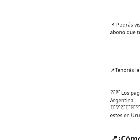
📌 Podrás vi
abono que te
📌Tendrás l
🇦🇷 Los pag
Argentina.
🇺🇾🇨🇱🇲🇽
estes en Uru
📍¿Cómo