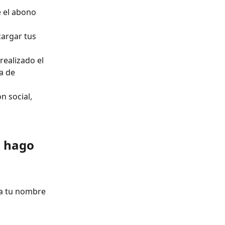
e el abono 
argar tus 
ealizado el 
a de 
n social, 
 hago 
ra tu nombre 