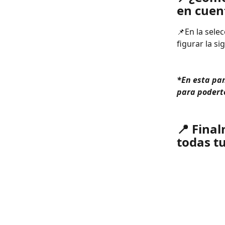
en cuen
📌En la sele
figurar la si
*En esta pan
para poderte
📍 Fina
todas tu