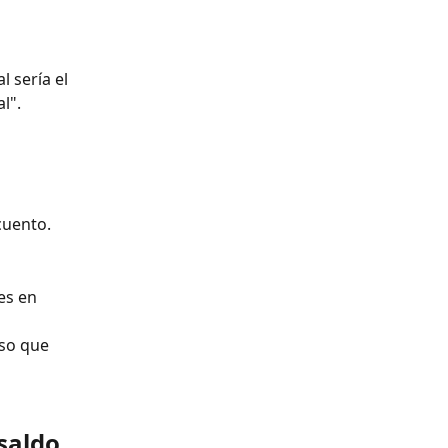
 sería el 
l".
cuento.
es en 
aso que 
saldo 