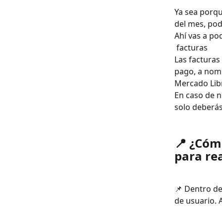
Ya sea porqu
del mes, pod
Ahí vas a po
 facturas
Las factura
pago, a nomb
Mercado Lib
En caso de ne
solo deberás
📍 ¿Cóm
para rea
📌 Dentro de
de usuario. 