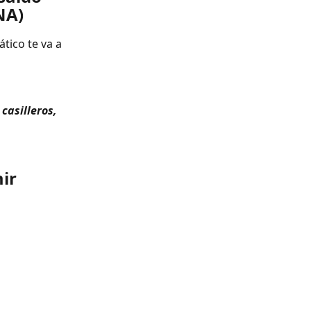
NA)
tico te va a 
casilleros, 
ir 